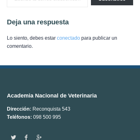
Documentos
Deja una respuesta
Boletín ANV
Premios
Lo siento, debes estar
conectado
para publicar un
comentario.
Comisiones
Academia Nacional de Veterinaria
Dirección:
Reconquista 543
Teléfonos:
098 500 995
w
f
g