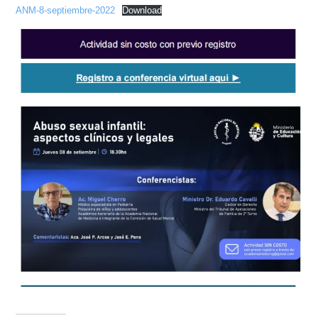
Misión
ANM-8-septiembre-2022
Download
Directiva
Integrantes
Comisiones
Relaciones
Fotos
Contacto
Novedades
Publicaciones