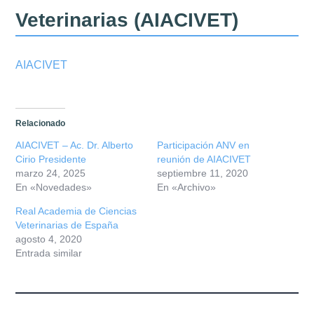
Misión
Veterinarias (AIACIVET)
Directiva
AIACIVET
Integrantes
Comisiones
Relacionado
Relaciones
AIACIVET – Ac. Dr. Alberto
Participación ANV en
Cirio Presidente
reunión de AIACIVET
marzo 24, 2025
septiembre 11, 2020
Fotos
En «Novedades»
En «Archivo»
Real Academia de Ciencias
Contacto
Veterinarias de España
agosto 4, 2020
Novedades
Entrada similar
Publicaciones