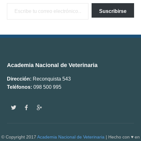
Escribe tu correo electrónico…
Documentos
Suscribirse
Boletín ANV
Premios
Comisiones
Academia Nacional de Veterinaria
Dirección:
Reconquista 543
Teléfonos:
098 500 995
w
f
g
© Copyright 2017
Academia Nacional de Veterinaria
| Hecho con ♥ en