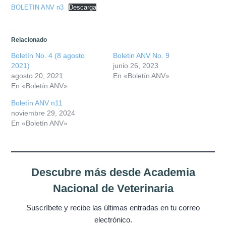
Misión
BOLETIN ANV n3
Descarga
Directiva
Relacionado
Integrantes
Boletín No. 4 (8 agosto
Boletin ANV No. 9
2021)
junio 26, 2023
agosto 20, 2021
En «Boletín ANV»
Comisiones
En «Boletín ANV»
Relaciones
Boletín ANV n11
noviembre 29, 2024
En «Boletín ANV»
Fotos
Contacto
Descubre más desde Academia
Novedades
Nacional de Veterinaria
Publicaciones
Suscríbete y recibe las últimas entradas en tu correo
electrónico.