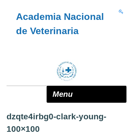
Skip to content
Academia Nacional
de Veterinaria
Menu
dzqte4irbg0-clark-young-
ANV
100×100