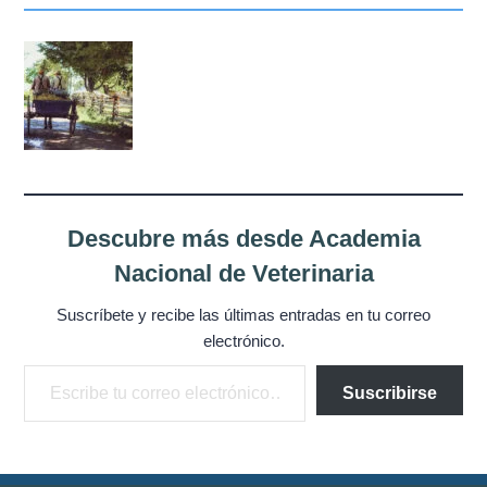
Misión
Directiva
Integrantes
Comisiones
Relaciones
Descubre más desde Academia
Nacional de Veterinaria
Fotos
Suscríbete y recibe las últimas entradas en tu correo
Contacto
electrónico.
Escribe tu correo electrónico…
Novedades
Suscribirse
Publicaciones