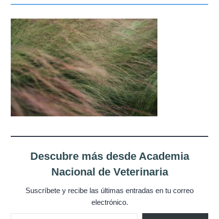
Misión
Directiva
Integrantes
Comisiones
Relaciones
Fotos
Contacto
Descubre más desde Academia
Nacional de Veterinaria
Novedades
Suscríbete y recibe las últimas entradas en tu correo
Publicaciones
electrónico.
Escribe tu correo electrónico…