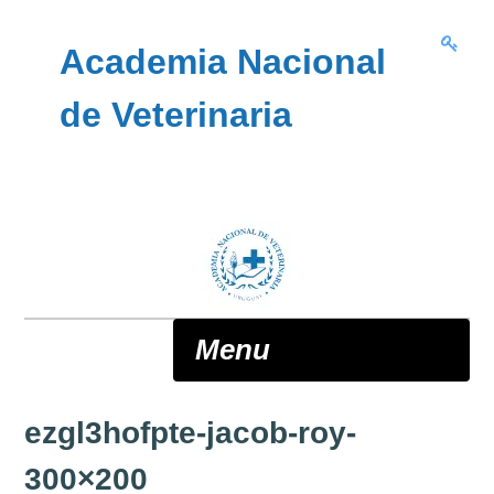
Skip to content
Academia Nacional
de Veterinaria
Menu
ezgl3hofpte-jacob-roy-
ANV
300×200