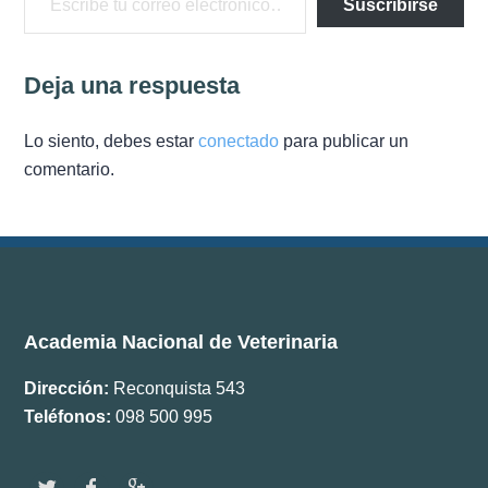
Suscribirse
Documentos
Boletín ANV
Deja una respuesta
Premios
Lo siento, debes estar
conectado
para publicar un
comentario.
Comisiones
Academia Nacional de Veterinaria
Dirección:
Reconquista 543
Teléfonos:
098 500 995