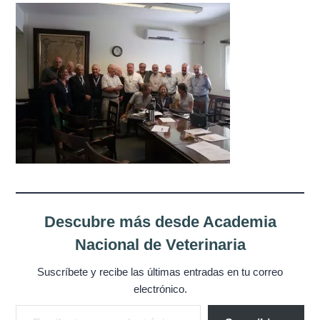
Misión
Directiva
Integrantes
Comisiones
Relaciones
Fotos
Descubre más desde Academia
Contacto
Nacional de Veterinaria
Novedades
Suscríbete y recibe las últimas entradas en tu correo
electrónico.
Publicaciones
Escribe tu correo electrónico…