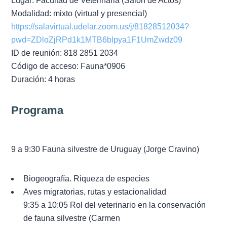
Lugar: Facultad de Veterinaria (Salón de Actos)
Documentos
Modalidad: mixto (virtual y presencial)
https://salavirtual.udelar.zoom.us/j/81828512034?
Boletín ANV
pwd=ZDloZjRPd1k1MTB6blpya1F1UmZwdz09
ID de reunión: 818 2851 2034
Premios
Código de acceso: Fauna*0906
Duración: 4 horas
Comisiones
Programa
9 a 9:30 Fauna silvestre de Uruguay (Jorge Cravino)
Biogeografía. Riqueza de especies
Aves migratorias, rutas y estacionalidad
9:35 a 10:05 Rol del veterinario en la conservación
de fauna silvestre (Carmen