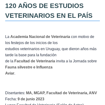
Misión
120 AÑOS DE ESTUDIOS
Directiva
VETERINARIOS EN EL PAÍS
Integrantes
Comisiones
La
Academia Nacional de Veterinaria
con motivo de
los festejos de los inicios de los
Relaciones
estudios veterinarios en Uruguay, que dieron años más
tarde la base para la fundación
Fotos
de la
Facultad de Veterinaria
invita a la Jornada sobre
Fauna silvestre e Influenza
Contacto
Aviar
.
Novedades
Disertantes:
MA, MGAP, Facultad de Veterinaria, ANV
Publicaciones
Fecha:
9 de junio 2023