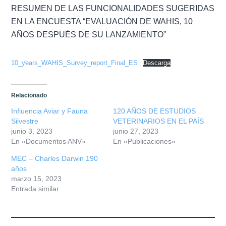
Misión
RESUMEN DE LAS FUNCIONALIDADES SUGERIDAS
EN LA ENCUESTA “EVALUACIÓN DE WAHIS, 10
Directiva
AÑOS DESPUÉS DE SU LANZAMIENTO”
Integrantes
10_years_WAHIS_Survey_report_Final_ES
Descarga
Comisiones
Relacionado
Relaciones
Influencia Aviar y Fauna
120 AÑOS DE ESTUDIOS
Silvestre
VETERINARIOS EN EL PAÍS
Fotos
junio 3, 2023
junio 27, 2023
En «Documentos ANV»
En «Publicaciones»
Contacto
MEC – Charles Darwin 190
años
marzo 15, 2023
Novedades
Entrada similar
Publicaciones