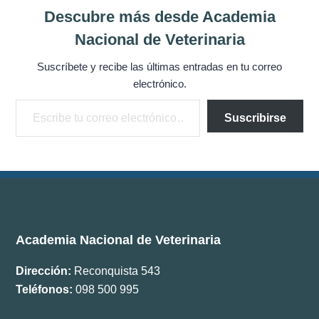
Documentos
Descubre más desde Academia
Nacional de Veterinaria
Boletín ANV
Suscríbete y recibe las últimas entradas en tu correo
electrónico.
Premios
Escribe tu correo electrónico…
Suscribirse
Comisiones
Academia Nacional de Veterinaria
Dirección:
Reconquista 543
Teléfonos:
098 500 995