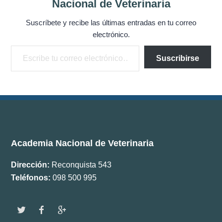
Nacional de Veterinaria
Documentos
Suscríbete y recibe las últimas entradas en tu correo
Boletín ANV
electrónico.
Escribe tu correo electrónico…
Suscribirse
Premios
Comisiones
Academia Nacional de Veterinaria
Dirección:
Reconquista 543
Teléfonos:
098 500 995
w
f
g