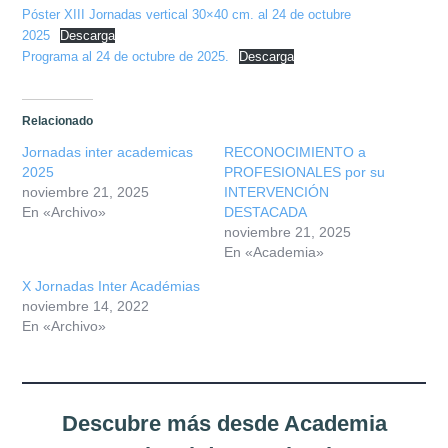
Misión
Póster XIII Jornadas vertical 30×40 cm. al 24 de octubre
2025
Descarga
Directiva
Programa al 24 de octubre de 2025.
Descarga
Integrantes
Relacionado
Comisiones
Jornadas inter academicas
RECONOCIMIENTO a
2025
PROFESIONALES por su
noviembre 21, 2025
INTERVENCIÓN
Relaciones
En «Archivo»
DESTACADA
noviembre 21, 2025
En «Academia»
Fotos
X Jornadas Inter Académias
noviembre 14, 2022
Contacto
En «Archivo»
Novedades
Publicaciones
Descubre más desde Academia