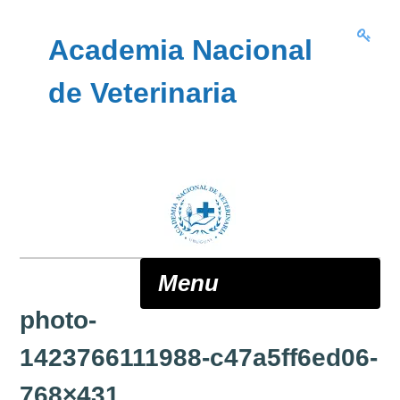
Skip to content
Academia Nacional
de Veterinaria
Menu
photo-
ANV
1423766111988-c47a5ff6ed06-
768×431