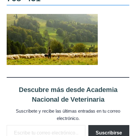
Misión
Directiva
Integrantes
Comisiones
Relaciones
Fotos
Descubre más desde Academia
Contacto
Nacional de Veterinaria
Novedades
Suscríbete y recibe las últimas entradas en tu correo
electrónico.
Publicaciones
Escribe tu correo electrónico…
Suscribirse