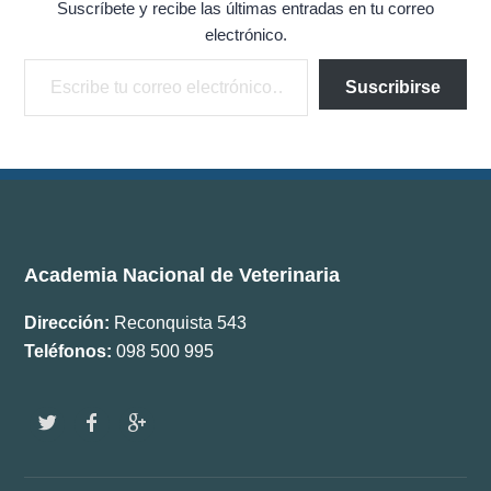
Suscríbete y recibe las últimas entradas en tu correo
Documentos
electrónico.
Escribe tu correo electrónico…
Boletín ANV
Suscribirse
Premios
Comisiones
Academia Nacional de Veterinaria
Dirección:
Reconquista 543
Teléfonos:
098 500 995
w
f
g