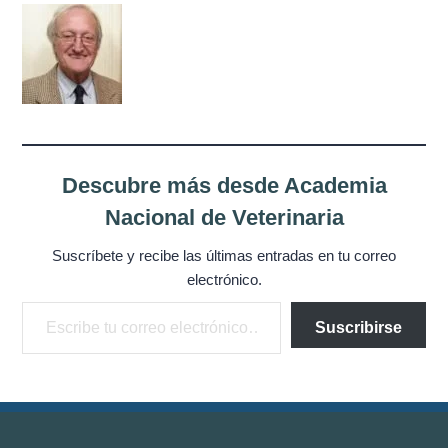
Misión
Directiva
Integrantes
Comisiones
Descubre más desde Academia
Relaciones
Nacional de Veterinaria
Fotos
Suscríbete y recibe las últimas entradas en tu correo
electrónico.
Escribe tu correo electrónico…
Contacto
Suscribirse
Novedades
Publicaciones