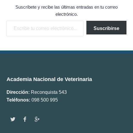
Documentos
Suscríbete y recibe las últimas entradas en tu correo
electrónico.
Boletín ANV
Escribe tu correo electrónico…
Suscribirse
Premios
Comisiones
Academia Nacional de Veterinaria
Dirección:
Reconquista 543
Teléfonos:
098 500 995
w
f
g