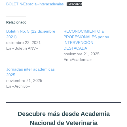
Misión
BOLETIN-Especial-Interacademias
Descarga
Directiva
Relacionado
Integrantes
Boletín No. 5 (22 diciembre
RECONOCIMIENTO a
2021)
PROFESIONALES por su
diciembre 22, 2021
INTERVENCIÓN
Comisiones
En «Boletín ANV»
DESTACADA
noviembre 21, 2025
Relaciones
En «Academia»
Jornadas inter academicas
Fotos
2025
noviembre 21, 2025
En «Archivo»
Contacto
Novedades
Descubre más desde Academia
Publicaciones
Nacional de Veterinaria