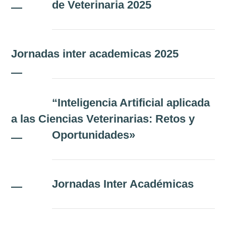
Misión
de Veterinaria 2025
—
Directiva
Integrantes
Jornadas inter academicas 2025
—
Comisiones
“Inteligencia Artificial aplicada
Relaciones
a las Ciencias Veterinarias: Retos y
Fotos
Oportunidades»
—
Contacto
Novedades
Jornadas Inter Académicas
—
Publicaciones