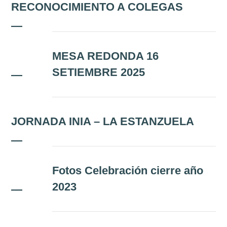
RECONOCIMIENTO A COLEGAS
Documentos
—
Boletín ANV
MESA REDONDA 16
Premios
SETIEMBRE 2025
—
Comisiones
JORNADA INIA – LA ESTANZUELA
—
Fotos Celebración cierre año
2023
—